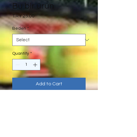
Bu bir ürün
Price
TRY 25.00
Beden
*
Quantity
*
Add to Cart
Bu bir ürün açıklaması. Burası 
ürününüzle ilgili boyut, malzeme, 
bakım ve temizlik talimatları gibi 
daha ayrıntılı bilgileri eklemek için 
ideal bir yer.