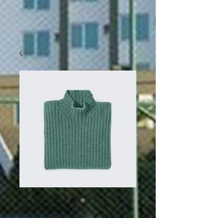
SKU: 217537123517253