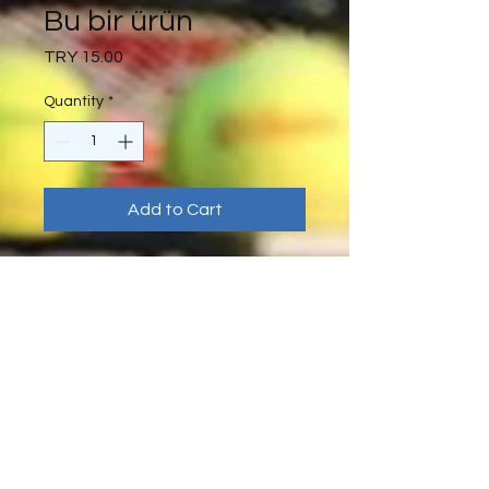
Bu bir ürün
Price
TRY 15.00
Quantity
*
Add to Cart
Bu bir ürün açıklaması. Burası 
ürününüzle ilgili boyut, malzeme, 
bakım ve temizlik talimatları gibi 
daha ayrıntılı bilgileri eklemek için 
ideal bir yer.
ÜRÜN BİLGİLERİ
Burası ürününüzle ilgili boyut,