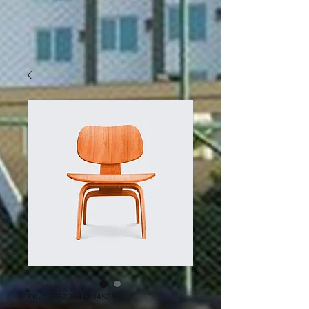
SKU: 36523641234523