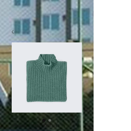
Stok kodu: 217537123517253