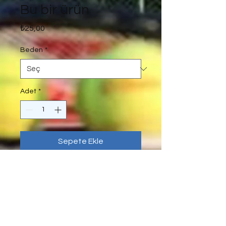
Bu bir ürün
Fiyat
₺25,00
Beden
*
Adet
*
Sepete Ekle
Bu bir ürün açıklaması. Burası 
ürününüzle ilgili boyut, malzeme, 
bakım ve temizlik talimatları gibi 
daha ayrıntılı bilgileri eklemek için 
ideal bir yer.