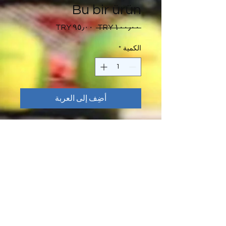
Bu bir ürün
سعر
سعر
 ‏١٠٠٫٠٠ TRY 
عادي
البيع
الكمية
*
أضِف إلى العربة
Bu bir ürün açıklaması. Burası 
ürününüzle ilgili boyut, malzeme, 
bakım ve temizlik talimatları gibi 
daha ayrıntılı bilgileri eklemek için 
ideal bir yer.
ÜRÜN BİLGİLERİ
Burası ürününüzle ilgili boyut,